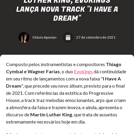
LUTHER KING, EVOKINGS
LANÇA NOVA TRACK "I HAVE A
DREAM"
Otávio Apovian
27 de setembro de 2021
Composto pelos instrumentistas e compositores
Thiago
Cymbal e Wagner Farias
, o duo
Evokings
dá continuidade
em seu ritmo de lançamentos com a nova faixa
"
I Have A
Dream
", que precede seu novo álbum, previsto para o final
de 2021. Com referências da estética do Progressive
House, a track traz melodias emocionantes, arps que criam
a atmosfera da faixa e trazem leveza, e ainda, apresenta o
discurso de
Martin Luther King
, que trata de assuntos
extremamente necessários hoje em dia.