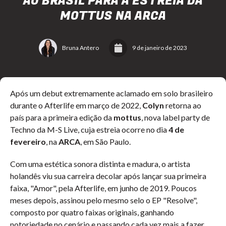
AO BRASIL PARA A ESTREIA DA
MOTTUS NA ARCA
Bruna Antero
9 de janeiro de 2023
Após um debut extremamente aclamado em solo brasileiro
durante o Afterlife em março de 2022,
Colyn
retorna ao
país para a primeira edição da
mottus
, nova label party de
Techno da M-S Live, cuja estreia ocorre no dia
4 de
fevereiro
, na
ARCA
, em São Paulo.
Com uma estética sonora distinta e madura, o artista
holandês viu sua carreira decolar após lançar sua primeira
faixa, "Amor", pela Afterlife, em junho de 2019. Poucos
meses depois, assinou pelo mesmo selo o EP "Resolve",
composto por quatro faixas originais, ganhando
notoriedade no cenário e passando cada vez mais a fazer