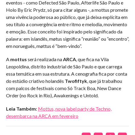
eventos - como Defected São Paulo, Afterlife São Paulo e
Holo By Eric Prydz, só para citar alguns -, a mottus promete
uma vivência poderosa ao público, que já deixa explícita em
seu título a convergência entre ritmo e melodia, movimento
e emoção. Esse conceito foi inspirado pelo significado da
palavra: em islandês, møtus significa “reunião” ou “encontro”,
em norueguês, møttus é “bem-vindo”.
A
mottus
será realizada na
ARCA
, que fica na Vila
Leopoldina, distrito industrial de São Paulo e que carrega
essa temática em sua estrutura. A cenografia fica por conta
do estúdio criativo holandês
Twofiftyk
, que já trabalhou
com palcos de festivais como Só Track Boa, New Dance
Order (no Rock in Rio), Awakenings e Untold.
Leia Também:
Mottus, nova label party de Techno,
desembarca na ARCA em fevereiro