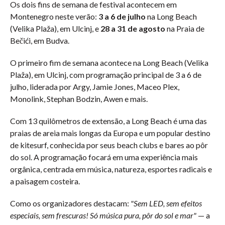
Os dois fins de semana de festival acontecem em
Montenegro neste verão:
3 a 6 de julho
na Long Beach
(Velika Plaža), em Ulcinj, e
28 a 31 de agosto
na Praia de
Bečići, em Budva.
O primeiro fim de semana acontece na Long Beach (Velika
Plaža), em Ulcinj, com programação principal de 3 a 6 de
julho, liderada por Argy, Jamie Jones, Maceo Plex,
Monolink, Stephan Bodzin, Awen e mais.
Com 13 quilômetros de extensão, a Long Beach é uma das
praias de areia mais longas da Europa e um popular destino
de kitesurf, conhecida por seus beach clubs e bares ao pôr
do sol. A programação focará em uma experiência mais
orgânica, centrada em música, natureza, esportes radicais e
a paisagem costeira.
Como os organizadores destacam:
"Sem LED, sem efeitos
especiais, sem frescuras! Só música pura, pôr do sol e mar"
— a