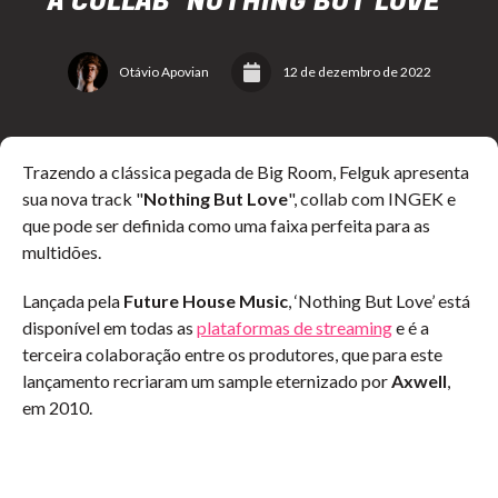
A COLLAB "NOTHING BUT LOVE"
Otávio Apovian
12 de dezembro de 2022
Trazendo a clássica pegada de Big Room, Felguk apresenta
sua nova track "
Nothing But Love
", collab com INGEK e
que pode ser definida como uma faixa perfeita para as
multidões.
Lançada pela
Future House Music
, ‘Nothing But Love’ está
disponível em todas as
plataformas de streaming
e é a
terceira colaboração entre os produtores, que para este
lançamento recriaram um sample eternizado por
Axwell
,
em 2010.