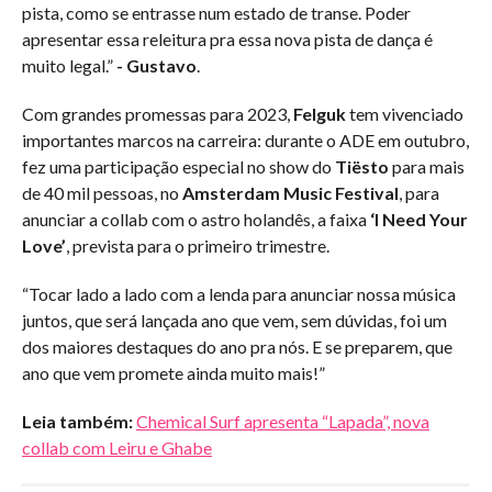
pista, como se entrasse num estado de transe. Poder
apresentar essa releitura pra essa nova pista de dança é
muito legal.”
- Gustavo
.
Com grandes promessas para 2023,
Felguk
tem vivenciado
importantes marcos na carreira: durante o ADE em outubro,
fez uma participação especial no show do
Tiësto
para mais
de 40 mil pessoas, no
Amsterdam Music Festival
, para
anunciar a collab com o astro holandês, a faixa
‘I Need Your
Love’
, prevista para o primeiro trimestre.
“Tocar lado a lado com a lenda para anunciar nossa música
juntos, que será lançada ano que vem, sem dúvidas, foi um
dos maiores destaques do ano pra nós. E se preparem, que
ano que vem promete ainda muito mais!”
Leia também:
Chemical Surf apresenta “Lapada”, nova
collab com Leiru e Ghabe