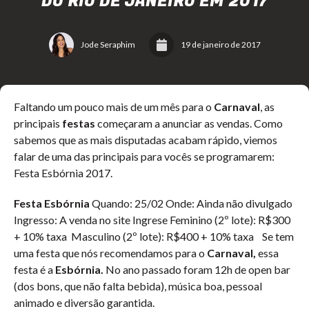
DO RIO DE JANEIRO EM 2017
Jode Seraphim
19 de janeiro de 2017
Faltando um pouco mais de um mês para o
Carnaval
, as
principais
festas
começaram a anunciar as vendas. Como
sabemos que as mais disputadas acabam rápido, viemos
falar de uma das principais para vocês se programarem:
Festa Esbórnia 2017.
Festa Esbórnia
Quando: 25/02 Onde: Ainda não divulgado
Ingresso: A venda no site Ingrese Feminino (2º lote): R$300
+ 10% taxa Masculino (2º lote): R$400 + 10% taxa Se tem
uma festa que nós recomendamos para o
Carnaval,
essa
festa é a
Esbórnia.
No ano passado foram 12h de open bar
(dos bons, que não falta bebida), música boa, pessoal
animado e diversão garantida.