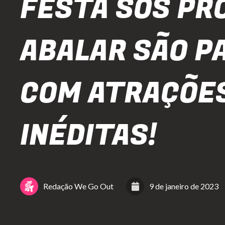
FESTA SOS P
ABALAR SÃO P
COM ATRAÇÕE
INÉDITAS!
Redação We Go Out
9 de janeiro de 2023