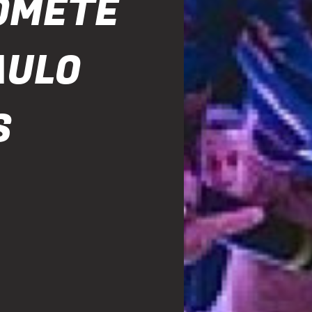
ROMETE
AULO
S