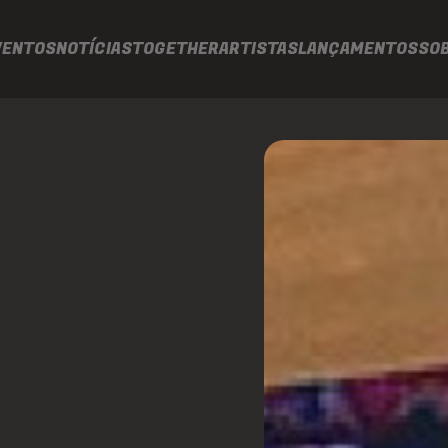
VENTOS
NOTÍCIAS
TOGETHER
ARTISTAS
LANÇAMENTOS
SO