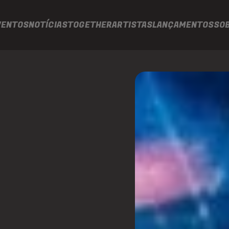
VENTOS
NOTÍCIAS
TOGETHER
ARTISTAS
LANÇAMENTOS
SO