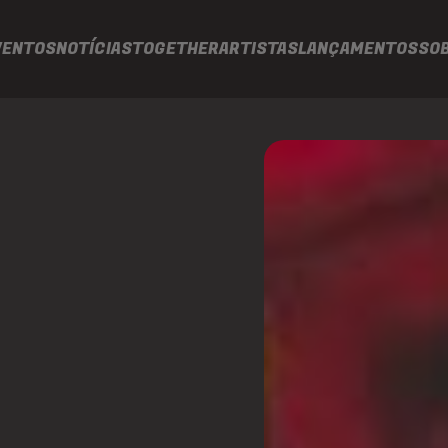
VENTOS
NOTÍCIAS
TOGETHER
ARTISTAS
LANÇAMENTOS
SO