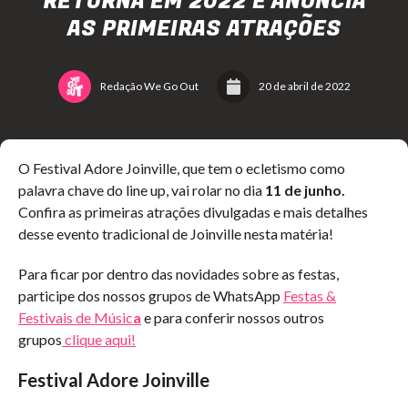
RETORNA EM 2022 E ANUNCIA
AS PRIMEIRAS ATRAÇÕES
Redação We Go Out
20 de abril de 2022
O Festival Adore Joinville, que tem o ecletismo como
palavra chave do line up, vai rolar no dia
11 de junho.
Confira as primeiras atrações divulgadas e mais detalhes
desse evento tradicional de Joinville nesta matéria!
Para ficar por dentro das novidades sobre as festas,
participe dos nossos grupos de WhatsApp
Festas &
Festivais de Músic
a
e para conferir nossos outros
grupos
clique aqui!
Festival Adore Joinville