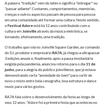
A palavra "tradição" vem do latim e significa "entregar" ou
"passar adiante". Costumes, comportamentos, memórias,
crenças e outros aspectos passam de pessoa para pessoa
em uma comunidade até formar uma cultura. Neste sentido,
o
Festival
Adore
está há 12 anos contribuindo com a
cultura em
Joinville
através da música eletrônica, se
tornando, efetivamente, uma tradição.
O trabalho que rola no Joinville Square Garden, ao comando
do DJ, produtor e empresário
RA7A
, já chegou a ultrapassar
3 edições anuais e, finalmente, após a pausa involuntária
exigida pela pandemia, anunciou retorno para o dia
11 de
junho
, para a alegria do público joinvillense, que já estava
demonstrando certa "ansiedade do bem" para curtir de
novo o misto entre bela cenografia, boa estrutura e dance
music para vários gostos.
RA7A fala sobre o desenvolvimento da festa ao longo de
seus 12 anos: “Adore foi a primeira festa que aconteceu no