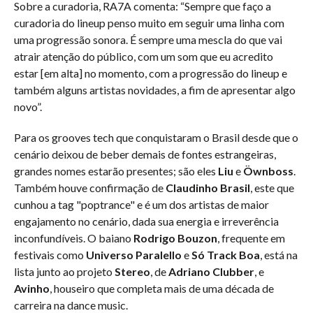
Sobre a curadoria, RA7A comenta: “Sempre que faço a
curadoria do lineup penso muito em seguir uma linha com
uma progressão sonora. É sempre uma mescla do que vai
atrair atenção do público, com um som que eu acredito
estar [em alta] no momento, com a progressão do lineup e
também alguns artistas novidades, a fim de apresentar algo
novo”.
Para os grooves tech que conquistaram o Brasil desde que o
cenário deixou de beber demais de fontes estrangeiras,
grandes nomes estarão presentes; são eles
Liu
e
Öwnboss
.
Também houve confirmação de
Claudinho Brasil
, este que
cunhou a tag "poptrance" e é um dos artistas de maior
engajamento no cenário, dada sua energia e irreverência
inconfundíveis. O baiano
Rodrigo Bouzon
, frequente em
festivais como
Universo Paralello
e
Só Track Boa
, está na
lista junto ao projeto
Stereo
, de
Adriano Clubber
, e
Avinho
, houseiro que completa mais de uma década de
carreira na dance music.