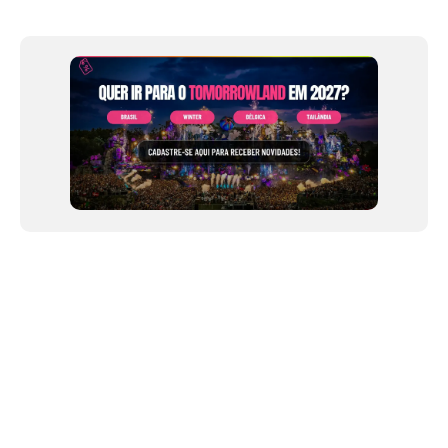
Item
1
of
12
NEWSLETTER