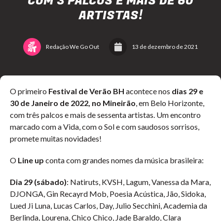
COM 3 PALCOS E MAIS DE 60
ARTISTAS!
Redação We Go Out
13 de dezembro de 2021
O primeiro
Festival de Verão BH
acontece nos
dias 29 e
30 de Janeiro de 2022, no Mineirão
, em Belo Horizonte,
com três palcos e mais de sessenta artistas. Um encontro
marcado com a Vida, com o Sol e com saudosos sorrisos,
promete muitas novidades!
O
Line up
conta com grandes nomes da música brasileira:
Dia 29 (sábado)
: Natiruts, KVSH, Lagum, Vanessa da Mara,
DJONGA, Gin Recayrd Mob, Poesia Acústica, Jão, Sidoka,
Lued Ji Luna, Lucas Carlos, Day, Julio Secchini, Academia da
Berlinda, Lourena, Chico Chico, Jade Baraldo, Clara