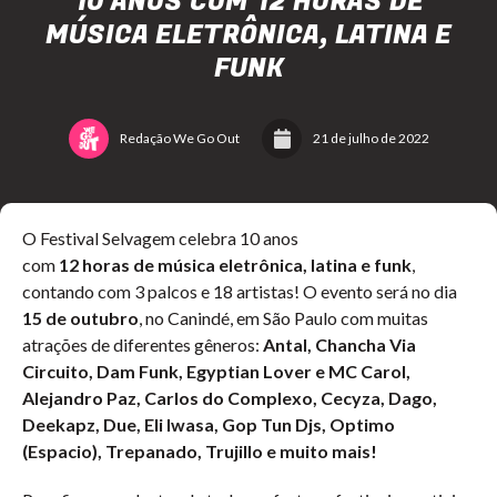
10 ANOS COM 12 HORAS DE
MÚSICA ELETRÔNICA, LATINA E
FUNK
Redação We Go Out
21 de julho de 2022
O Festival Selvagem celebra 10 anos
com
12 horas de música eletrônica, latina e funk
,
contando com 3 palcos e 18 artistas! O evento será no dia
15 de outubro
, no Canindé, em São Paulo com muitas
atrações de diferentes gêneros:
Antal, Chancha Via
Circuito, Dam Funk, Egyptian Lover e MC Carol,
Alejandro Paz, Carlos do Complexo, Cecyza, Dago,
Deekapz, Due, Eli Iwasa, Gop Tun Djs, Optimo
(Espacio), Trepanado, Trujillo e muito mais!