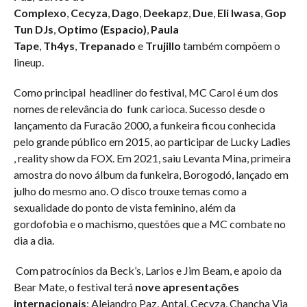
Complexo
,
Cecyza
,
Dago
,
Deekapz
,
Due
,
Eli Iwasa
,
Gop
Tun DJs
,
Optimo (Espacio)
,
Paula
Tape
,
Th4ys
,
Trepanado
e
Trujillo
também compõem o
lineup.
Como principal headliner do festival, MC Carol é um dos
nomes de relevância do funk carioca. Sucesso desde o
lançamento da Furacão 2000, a funkeira ficou conhecida
pelo grande público em 2015, ao participar de Lucky Ladies
, reality show da FOX. Em 2021, saiu Levanta Mina, primeira
amostra do novo álbum da funkeira, Borogodó, lançado em
julho do mesmo ano. O disco trouxe temas como a
sexualidade do ponto de vista feminino, além da
gordofobia e o machismo, questões que a MC combate no
dia a dia.
Com patrocínios da Beck’s, Larios e Jim Beam, e apoio da
Bear Mate, o festival terá
nove apresentações
internacionais
: Alejandro Paz, Antal, Cecyza, Chancha Via