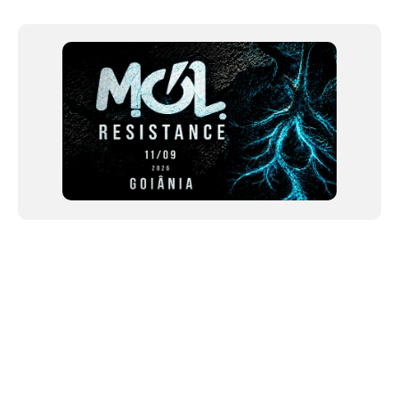
1
of
12
NEWSLETTER