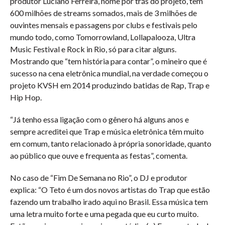
produtor Luciano Ferreira, nome por trás do projeto, tem
600 milhões de streams somados, mais de 3 milhões de
ouvintes mensais e passagens por clubs e festivais pelo
mundo todo, como Tomorrowland, Lollapalooza, Ultra
Music Festival e Rock in Rio, só para citar alguns.
Mostrando que “tem história para contar”, o mineiro que é
sucesso na cena eletrônica mundial, na verdade começou o
projeto KVSH em 2014 produzindo batidas de Rap, Trap e
Hip Hop.
“Já tenho essa ligação com o gênero há alguns anos e
sempre acreditei que Trap e música eletrônica têm muito
em comum, tanto relacionado à própria sonoridade, quanto
ao público que ouve e frequenta as festas”, comenta.
No caso de “Fim De Semana no Rio”, o DJ e produtor
explica: “O Teto é um dos novos artistas do Trap que estão
fazendo um trabalho irado aqui no Brasil. Essa música tem
uma letra muito forte e uma pegada que eu curto muito.