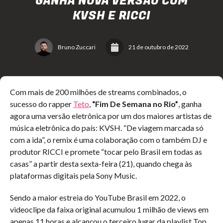
GANHA NOVA VERSÃO COM
KVSH E RICCI
Bruno Zuccari
21 de outubro de 2022
Com mais de 200 milhões de streams combinados, o
sucesso do rapper
Teto
,
“Fim De Semana no Rio”
, ganha
agora uma versão eletrônica por um dos maiores artistas de
música eletrônica do país: KVSH. “De viagem marcada só
com a ida”, o remix é uma colaboração com o também DJ e
produtor RICCI e promete “tocar pelo Brasil em todas as
casas” a partir desta sexta-feira (21), quando chega às
plataformas digitais pela Sony Music.
Sendo a maior estreia do YouTube Brasil em 2022, o
videoclipe da faixa original acumulou 1 milhão de views em
apenas 11 horas e alcançou o terceiro lugar da playlist Top