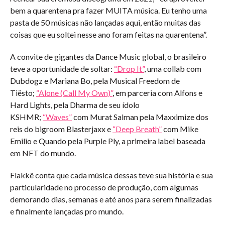
bem a quarentena pra fazer MUITA música. Eu tenho uma
pasta de 50 músicas não lançadas aqui, então muitas das
coisas que eu soltei nesse ano foram feitas na quarentena”.
A convite de gigantes da Dance Music global, o brasileiro
teve a oportunidade de soltar:
“Drop It”
, uma collab com
Dubdogz e Mariana Bo, pela Musical Freedom de
Tiësto;
“Alone (Call My Own)”
, em parceria com Alfons e
Hard Lights, pela Dharma de seu ídolo
KSHMR;
“Waves”
com Murat Salman pela Maxximize dos
reis do bigroom Blasterjaxx e
“Deep Breath”
com Mike
Emilio e Quando pela Purple Ply, a primeira label baseada
em NFT do mundo.
Flakkë conta que cada música dessas teve sua história e sua
particularidade no processo de produção, com algumas
demorando dias, semanas e até anos para serem finalizadas
e finalmente lançadas pro mundo.