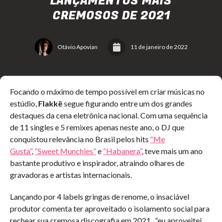
LANÇAMENTOS MAIS
CREMOSOS DE 2021
Otávio Apovian
11 de janeiro de 2022
Focando o máximo de tempo possível em criar músicas no
estúdio,
Flakkë
segue figurando entre um dos grandes
destaques da cena eletrônica nacional. Com uma sequência
de 11 singles e 5 remixes apenas neste ano, o DJ que
conquistou relevância no Brasil pelos hits
“Me
Gusta”
,
“Sweet Munchies”
e
“Habanera”
, teve mais um ano
bastante produtivo e inspirador, atraindo olhares de
gravadoras e artistas internacionais.
Lançando por 4 labels gringas de renome, o insaciável
produtor comenta ter aproveitado o isolamento social para
rechear sua cremosa discografia em 2021, “eu aproveitei