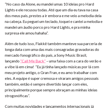
“No caso da Alone, eu mandei umas 10 ideias pro Hard
Lights e ele recusou todas. Até que um dia eu tava na casa
dos meus pais, prestes a ir embora e me veio a melodia dela
na cabeça. Eu peguei um teclado, toquei e cantei a melodia e
mandei um áudio porco pro Hard Lights, e pra minha
surpresa ele amou hahaha”.
Além de tudo isso, Flakkë também manteve sua parceria de
longa data com uma das mais consagradas gravadoras do
mercado fonográfico do país, a Sony Music Brasil,
lançando
“Call Me Back”
– uma faixa com a cara do verão e
a vibe lá em cima! “Eu já tinha lançado músicas por lá com
meu projeto antigo, o Gran Fran, e eu amo trabalhar com
eles. A equipe é super cremosa e viraram amigos pessoais
também, então é sempre divertido lançar com eles,
principalmente porque sempre abraçam as minhas ideias
strogonóficas”.
Com muitas novidades e lançamentos internacionais já