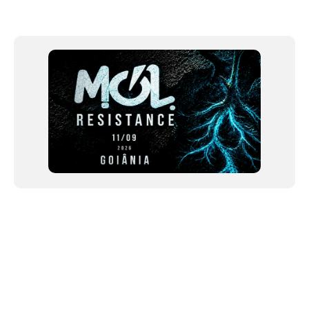
Item
1
of
12
NEWSLETTER