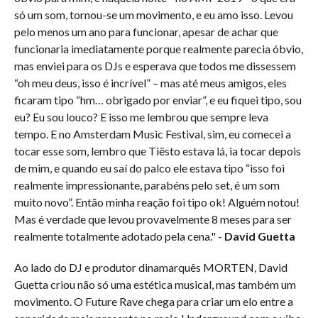
só um som, tornou-se um movimento, e eu amo isso. Levou
pelo menos um ano para funcionar, apesar de achar que
funcionaria imediatamente porque realmente parecia óbvio,
mas enviei para os DJs e esperava que todos me dissessem
“oh meu deus, isso é incrível” – mas até meus amigos, eles
ficaram tipo “hm… obrigado por enviar”, e eu fiquei tipo, sou
eu? Eu sou louco? E isso me lembrou que sempre leva
tempo. E no Amsterdam Music Festival, sim, eu comecei a
tocar esse som, lembro que Tiësto estava lá, ia tocar depois
de mim, e quando eu saí do palco ele estava tipo “isso foi
realmente impressionante, parabéns pelo set, é um som
muito novo”. Então minha reação foi tipo ok! Alguém notou!
Mas é verdade que levou provavelmente 8 meses para ser
realmente totalmente adotado pela cena." -
David Guetta
Ao lado do DJ e produtor dinamarquês MORTEN, David
Guetta criou não só uma estética musical, mas também um
movimento. O Future Rave chega para criar um elo entre a