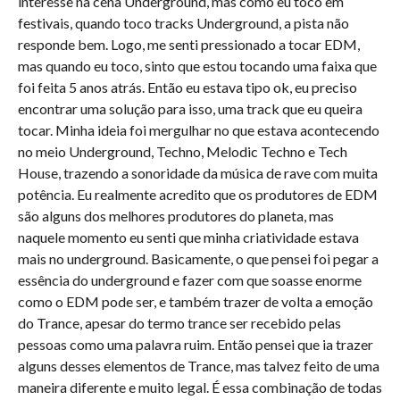
interesse na cena Underground, mas como eu toco em
festivais, quando toco tracks Underground, a pista não
responde bem. Logo, me senti pressionado a tocar EDM,
mas quando eu toco, sinto que estou tocando uma faixa que
foi feita 5 anos atrás. Então eu estava tipo ok, eu preciso
encontrar uma solução para isso, uma track que eu queira
tocar. Minha ideia foi mergulhar no que estava acontecendo
no meio Underground, Techno, Melodic Techno e Tech
House, trazendo a sonoridade da música de rave com muita
potência. Eu realmente acredito que os produtores de EDM
são alguns dos melhores produtores do planeta, mas
naquele momento eu senti que minha criatividade estava
mais no underground. Basicamente, o que pensei foi pegar a
essência do underground e fazer com que soasse enorme
como o EDM pode ser, e também trazer de volta a emoção
do Trance, apesar do termo trance ser recebido pelas
pessoas como uma palavra ruim. Então pensei que ia trazer
alguns desses elementos de Trance, mas talvez feito de uma
maneira diferente e muito legal. É essa combinação de todas