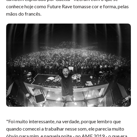
conhece hoje como Future Rave tomasse cor e forma, pelas
mãos do francês.
"Foi muito interessante, na verdade, porque lembro que
quando comecei a trabalhar nesse som, ele parecia muito
óbvio para mim, e naquela noite - no AMF 2019 - o que era