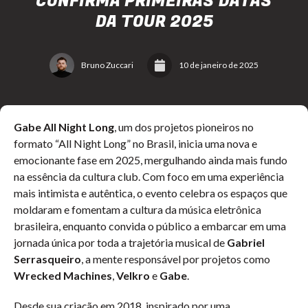
CONFIRMA PRIMEIRAS DATAS
DA TOUR 2025
Bruno Zuccari
10 de janeiro de 2025
Gabe All Night Long
, um dos projetos pioneiros no
formato “All Night Long” no Brasil, inicia uma nova e
emocionante fase em 2025, mergulhando ainda mais fundo
na essência da cultura club. Com foco em uma experiência
mais intimista e autêntica, o evento celebra os espaços que
moldaram e fomentam a cultura da música eletrônica
brasileira, enquanto convida o público a embarcar em uma
jornada única por toda a trajetória musical de
Gabriel
Serrasqueiro
, a mente responsável por projetos como
Wrecked Machines
,
Velkro
e
Gabe
.
Desde sua criação em 2018, inspirado por uma