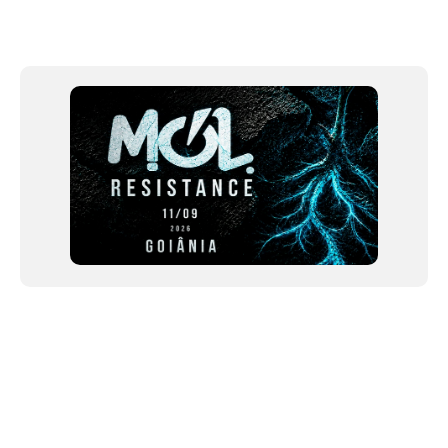
Item
1
of
12
NEWSLETTER