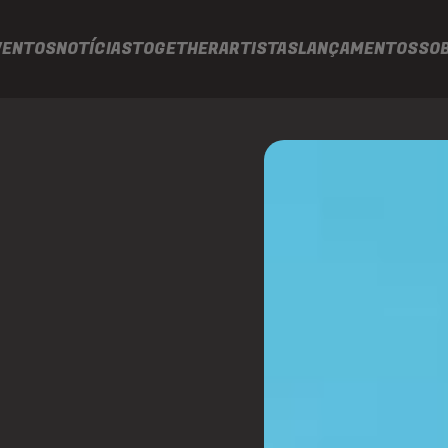
VENTOS
NOTÍCIAS
TOGETHER
ARTISTAS
LANÇAMENTOS
SO