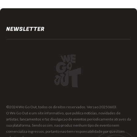
NEWSLETTER
©2024 We Go Out, todos os direitos reservados. Versao 20250603.
O We Go Out e um site informativo, que publica
noticias
, novidades de
artistas
,
lancamentos
e faz divulgacao de
eventos
periodicamente atraves da
sua plataforma. Sendo assim, nao produz nenhum tipo de evento nem
comercializa ingressos, portanto nao tem responsabilidade por questoes