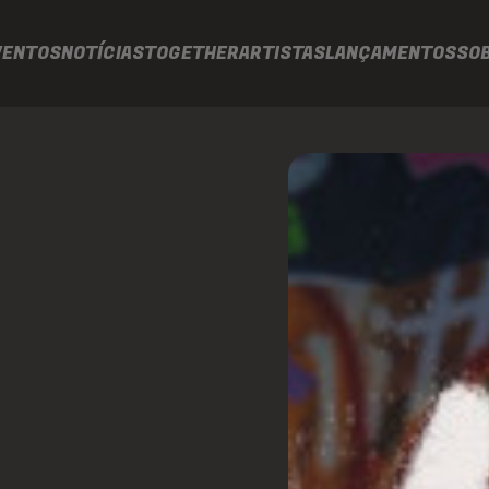
VENTOS
NOTÍCIAS
TOGETHER
ARTISTAS
LANÇAMENTOS
SO