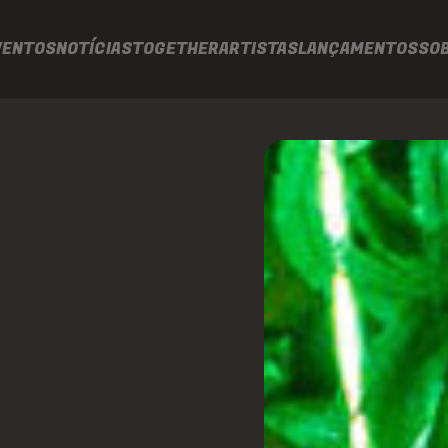
VENTOS
NOTÍCIAS
TOGETHER
ARTISTAS
LANÇAMENTOS
SO