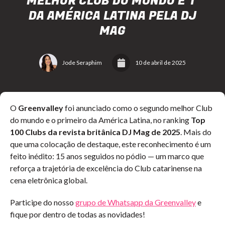
MELHOR CLUB DO MUNDO E 1º
DA AMÉRICA LATINA PELA DJ
MAG
Jode Seraphim
10 de abril de 2025
O
Greenvalley
foi anunciado como o segundo melhor Club
do mundo e o primeiro da América Latina, no ranking
Top
100 Clubs da revista britânica DJ Mag de 2025
. Mais do
que uma colocação de destaque, este reconhecimento é um
feito inédito: 15 anos seguidos no pódio — um marco que
reforça a trajetória de excelência do Club catarinense na
cena eletrônica global.
Participe do nosso
grupo de Whatsapp da Greenvalley
e
fique por dentro de todas as novidades!