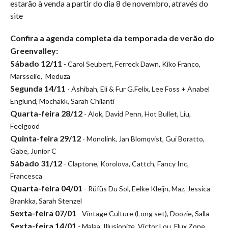
estarão à venda a partir do dia 8 de novembro, através do
site
Confira a agenda completa da temporada de verão do
Greenvalley:
Sábado 12/11
-
Carol Seubert, Ferreck Dawn, Kiko Franco,
Marsselie, Meduza
Segunda 14/11
-
Ashibah, Eli & Fur G.Felix, Lee Foss + Anabel
Englund, Mochakk, Sarah Chilanti
Quarta-feira 28/12
- Alok, David Penn, Hot Bullet, Liu,
Feelgood
Quinta-feira 29/12
- Monolink, Jan Blomqvist, Gui Boratto,
Gabe, Junior C
Sábado 31/12
- Claptone, Korolova, Cattch, Fancy Inc,
Francesca
Quarta-feira 04/01
- Rüfüs Du Sol, Eelke Kleijn, Maz, Jessica
Brankka, Sarah Stenzel
Sexta-feira 07/01
- Vintage Culture (Long set), Doozie, Salla
Sexta-feira 14/01
- Malaa, Illusionize, Victor Lou, Flux Zone