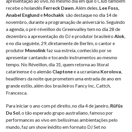
apresentação ao vivo, no mesmo dia em que o Club também
recebe o holandês
Ferreck Dawn
. Além deles,
Lee Foss,
Anabel Englund
e
Mochakk
são destaque no dia 14 de
novembro, durante a programação de aniversário. Seguindo
a agenda, o pré-réveillon do Greenvalley tem no dia 28 de
dezembro a apresentação do DJ e produtor brasileiro
Alok
,
e no dia seguinte, 29, diretamente de Berlim, o cantor e
produtor
Monolink
faz sua estreia, conhecido por se
apresentar cantando e tocando instrumentos ao mesmo
tempo. No Réveillon, dia 31, quem retorna ao litoral
catarinense é o alemão
Claptone
e a ucraniana
Korolova
,
headliners da noite que prometem uma entrada de ano em
grande estilo, além dos brasileiros Fancy Inc, Cattch,
Francesca.
Para iniciar o ano com pé direito, no dia 4 de janeiro,
Rüfüs
Du Sol
, o tão esperado grupo australiano, famoso por
performances ao vivo em belíssimas ambientações pelo
mundo, faz um show inédito em formato DJ Set no