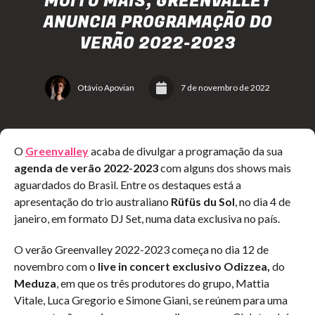
MUITO MAIS, GREENVALLEY
ANUNCIA PROGRAMAÇÃO DO
VERÃO 2022-2023
Otávio Apovian
7 de novembro de 2022
O
Greenvalley
acaba de divulgar a programação da sua
agenda de verão 2022-2023
com alguns dos shows mais
aguardados do Brasil. Entre os destaques está a
apresentação do trio australiano
Rüfüs du Sol
, no dia 4 de
janeiro, em formato DJ Set, numa data exclusiva no país.
O verão Greenvalley 2022-2023 começa no dia 12 de
novembro com o
live in concert exclusivo
Odizzea,
do
Meduza
,
em que os três
produtores do grupo, Mattia
Vitale, Luca Gregorio e Simone Giani, se reúnem para uma