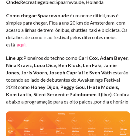
Onde:
Recreatiegebied Spaarnwoude, Holanda
Como chegar:Spaarnwoude
é um nome difícil, mas é
simples para chegar. Fica a uns 20 km de Amsterdam, com
acesso a linhas de trem, ônibus, shuttles, taxi e bicicleta. Os
detalhes de como ir ao festival pelos diferentes meios
está
aqui
.
Line up:
Pioneiros do techno como
Carl Cox, Adam Beyer,
Nina Kraviz, Loco Dice, Ben Klock, Len Faki, Jamie
Jones, Joris Voorn, Joseph Capriati e Sven Väth
estarão
tocando ao lado de debutantes do Awakenings Festival
2018 como
Honey Dijon, Peggy Gou, I Hate Models,
Konstantin, Silent Servent e Palmbomen II (live)
. Confira
abaixo a programação para os oito palcos, por dia e horário: