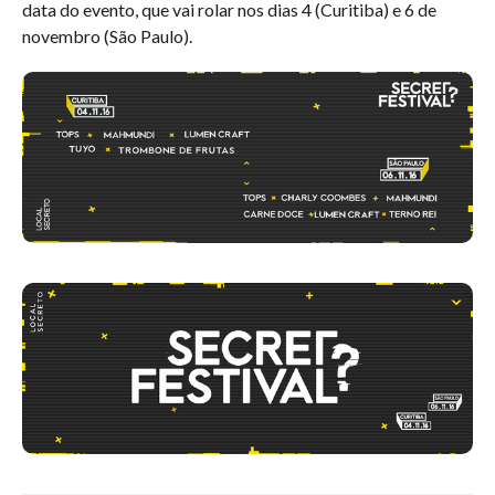
data do evento, que vai rolar nos dias 4 (Curitiba) e 6 de
novembro (São Paulo).