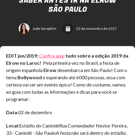
SABER ANTES IR NA ELROW
SÃO PAULO
Jode Seraphim
22 de novembro de 2017
EDIT jun/2019:
Confira aqui
tudo sobre a edição 2019 da
Elrow no Laroc!
Pela primeira vez no Brasil, a festa de
origem espanhola
Elrow
desembarca em São Paulo! Com o
tema
Bollywood
e esperando até 6000 pessoas, essa com
certeza vai ser um evento épico! Como de costume, vamos
ao guia com todas as informações e dicas para você se
programar:
Data:
02 de dezembro
Local:
Estádio do Canindé
Rua Comendador Nestor Pereira,
33 - Canindé - São Paulo
A festa não será dentro do estádio,