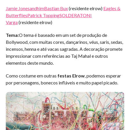
Jamie Jones
andhim
Bastian Bux
(residente elrow)
Eagles &
Butterflies
Patrick Topping
SOLDERA
TONI
Varga
(residente elrow)
Tema:
O tema é baseado em um set de produção de
Bollywood, com muitas cores, dançarinos, véus, saris, sedas,
incensos, henna e até vacas sagradas. A decoração promete
impressionar com referências ao Taj Mahal e outros
elementos deste mundo.
Como costume em outras
festas Elrow
, podemos esperar
por personagens, bonecos infláveis e muito papel picado.