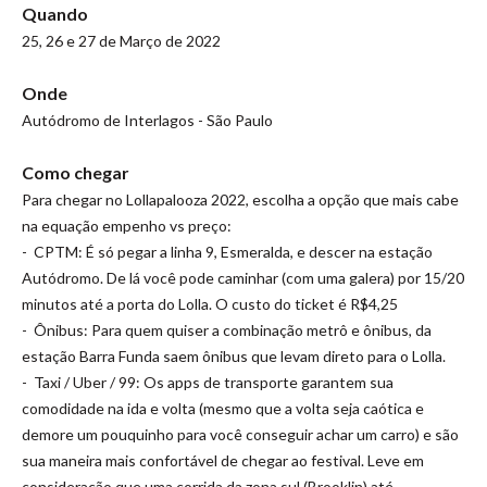
Quando
25, 26 e 27 de Março de 2022
Onde
Autódromo de Interlagos - São Paulo
Como chegar
Para chegar no Lollapalooza 2022, escolha a opção que mais cabe
na equação empenho vs preço:
- CPTM: É só pegar a linha 9, Esmeralda, e descer na estação
Autódromo. De lá você pode caminhar (com uma galera) por 15/20
minutos até a porta do Lolla. O custo do ticket é R$4,25
- Ônibus: Para quem quiser a combinação metrô e ônibus, da
estação Barra Funda saem ônibus que levam direto para o Lolla.
- Taxi / Uber / 99: Os apps de transporte garantem sua
comodidade na ida e volta (mesmo que a volta seja caótica e
demore um pouquinho para você conseguir achar um carro) e são
sua maneira mais confortável de chegar ao festival. Leve em
consideração que uma corrida da zona sul (Brooklin) até