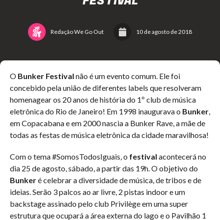
FESTIVAL
Redação We Go Out
10 de agosto de 2018
O
Bunker Festival
não é um evento comum. Ele foi
concebido pela união de diferentes labels que resolveram
homenagear os 20 anos de história do 1º club de música
eletrônica do Rio de Janeiro! Em 1998 inaugurava o
Bunker
,
em Copacabana e em 2000 nascia a Bunker Rave, a mãe de
todas as festas de música eletrônica da cidade maravilhosa!
Com o tema #SomosTodosIguais, o
festival
acontecerá no
dia 25 de agosto, sábado, a partir das 19h. O objetivo do
Bunker
é celebrar a diversidade de música, de tribos e de
ideias. Serão 3 palcos ao ar livre, 2 pistas indoor e um
backstage assinado pelo club Privilège em uma super
estrutura que ocupará a área externa do lago e o Pavilhão 1