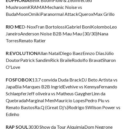
EUPHORIA
Belik BoomFlow & ZeoInfected
MushroomKRAMAMechanic Noise vs
BudaMoonOmikiParanormal AttackQueroxMax Grillo
RIO ME
D-NoxFran BortolossiGabriel BoniKolomboLeo
JaneiroAnderson Noise B2B Mau Mau (30/30)Nana
TorresRenato Ratier
R:EVOLUTION
Allan NatalDiego BaezEnnzo DiasJúlio
DoutorPatrick SandimRick BraileRodolfo BravatSharon
O'Love
FOSFOBOX
13.7 convida Duda BrackDJ Beto Artista vs
JapaBia Marques B2B IngridEvehive vs KennyaFernando
SchlaepferJeff oliveira vs Matheus GaygherLinn da
QuebradaMarginal MenMaurício LopesPedro Piu vs
Renato BastosRa.Q (Great Dj's)Rodrigo SWilson Power vs
Edinho
RAP SOUL
3030 Show da Tour AlquimiaDom Negrone