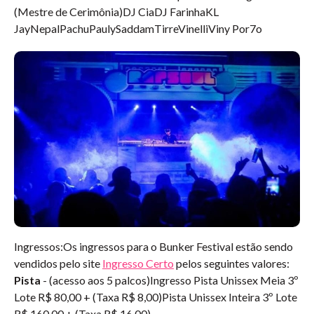
(Mestre de Cerimônia)DJ CiaDJ FarinhaKL
JayNepalPachuPaulySaddamTirreVinelliViny Por7o
Ingressos:
Os ingressos para o
Bunker Festival
estão sendo
vendidos pelo site
Ingresso Certo
pelos seguintes valores:
Pista
- (acesso aos 5 palcos)Ingresso Pista Unissex Meia 3º
Lote R$ 80,00 + (Taxa R$ 8,00)Pista Unissex Inteira 3º Lote
R$ 160,00 + (Taxa R$ 16,00)