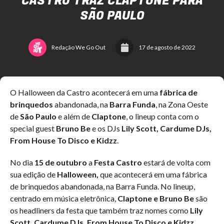
CASTRO TRAZ CLAPTONE PARA
SÃO PAULO
Redação We Go Out
17 de agosto de 2022
O Halloween da Castro acontecerá em uma
fábrica de
brinquedos
abandonada, na
Barra Funda
, na Zona Oeste
de
São Paulo
e além de
Claptone
, o lineup conta com o
special guest
Bruno Be
e os DJs
Lily Scott, Cardume DJs,
From House To Disco e Kidzz
.
No dia
15 de outubro
a
Festa Castro
estará de volta com
sua edição de
Halloween,
que acontecerá em uma fábrica
de brinquedos abandonada, na Barra Funda. No lineup,
centrado em música eletrônica,
Claptone e Bruno Be
são
os headliners da festa que também traz nomes como
Lily
Scott, Cardume DJs, From House To Disco e Kidzz
.