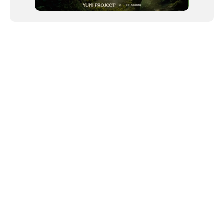
NEWSLETTER
Link copiado!
©2024 We Go Out, todos os direitos reservados. Versao 20250603.
O We Go Out e um site informativo, que publica
noticias
, novidades de
artistas
,
lancamentos
e faz divulgacao de
eventos
periodicamente atraves da