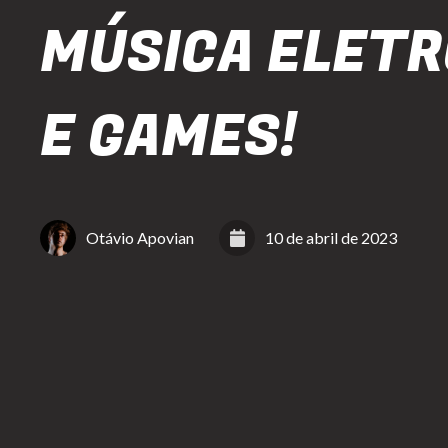
MÚSICA ELETR
E GAMES!
Otávio Apovian
10 de abril de 2023