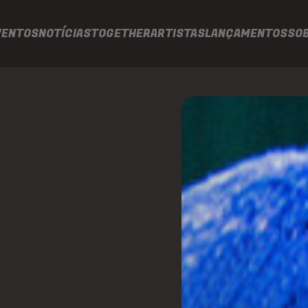
VENTOS
NOTÍCIAS
TOGETHER
ARTISTAS
LANÇAMENTOS
SO