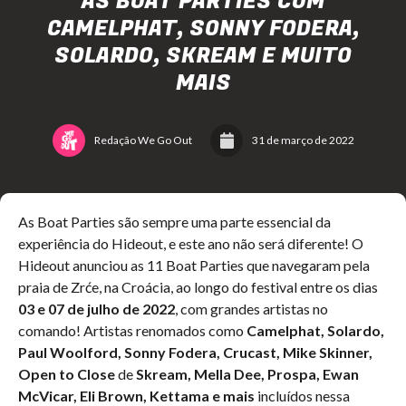
AS BOAT PARTIES COM
CAMELPHAT, SONNY FODERA,
SOLARDO, SKREAM E MUITO
MAIS
Redação We Go Out
31 de março de 2022
As Boat Parties são sempre uma parte essencial da
experiência do Hideout, e este ano não será diferente! O
Hideout anunciou as 11 Boat Parties que navegaram pela
praia de Zrće, na Croácia, ao longo do festival entre os dias
03 e 07 de julho de 2022
, com grandes artistas no
comando! Artistas renomados como
Camelphat, Solardo,
Paul Woolford, Sonny Fodera, Crucast, Mike Skinner,
Open to Close
de
Skream, Mella Dee, Prospa, Ewan
McVicar, Eli Brown, Kettama e mais
incluídos nessa