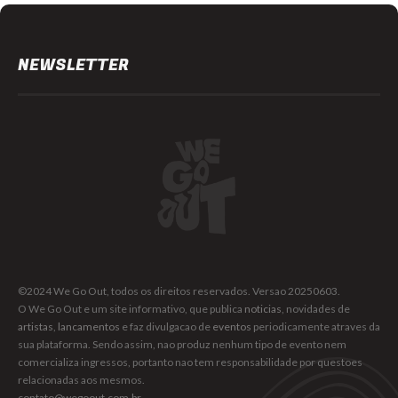
NEWSLETTER
©2024 We Go Out, todos os direitos reservados. Versao 20250603.
O We Go Out e um site informativo, que publica
noticias
, novidades de
artistas
,
lancamentos
e faz divulgacao de
eventos
periodicamente atraves da
sua plataforma. Sendo assim, nao produz nenhum tipo de evento nem
comercializa ingressos, portanto nao tem responsabilidade por questoes
relacionadas aos mesmos.
contato@wegoout.com.br