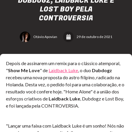
DUBDOGZ, LAIDBACK LUKE E
LOST BOY PELA
CONTROVERSIA
Otávio Apovian
29 de outubro de 2021
Depois de assinarem um remix para o clássico atemporal,
"
Show Me Love
" de
Laidback Luke
, o duo
Dubdogz
recebeu uma nova proposta do astro filipino, radicado na
Holanda. Desta vez, o pedido foi para uma colaboração, e o
resultado você confere hoje. "Home Alone" é a união dos
esforços criativos de
Laidback Luke
, Dubdogz e Lost Boy,
e foi lançada pela CONTROVERSIA.
"Lançar uma faixa com Laidback Luke é um sonho! Nós não