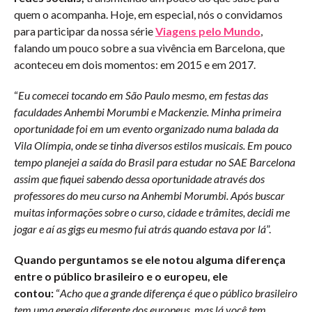
quem o acompanha. Hoje, em especial, nós o convidamos
para participar da nossa série
Viagens pelo Mundo
,
falando um pouco sobre a sua vivência em Barcelona, que
aconteceu em dois momentos: em 2015 e em 2017.
“
Eu comecei tocando em São Paulo mesmo, em festas das
faculdades Anhembi Morumbi e Mackenzie. Minha primeira
oportunidade foi em um evento organizado numa balada da
Vila Olímpia, onde se tinha diversos estilos musicais. Em pouco
tempo planejei a saída do Brasil para estudar no SAE Barcelona
assim que fiquei sabendo dessa oportunidade através dos
professores do meu curso na Anhembi Morumbi. Após buscar
muitas informações sobre o curso, cidade e trâmites, decidi me
jogar e aí as gigs eu mesmo fui atrás quando estava por lá
”.
Quando perguntamos se ele notou alguma diferença
entre o público brasileiro e o europeu, ele
contou:
“
Acho que a grande diferença é que o público brasileiro
tem uma energia diferente dos europeus, mas lá você tem