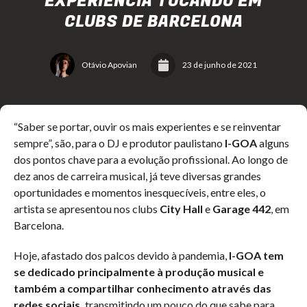
EXPERIÊNCIA TOCANDO EM
CLUBS DE BARCELONA
Otávio Apovian
23 de junho de 2021
“Saber se portar, ouvir os mais experientes e se reinventar
sempre”, são, para o DJ e produtor paulistano
I-GOA
alguns
dos pontos chave para a evolução profissional. Ao longo de
dez anos de carreira musical, já teve diversas grandes
oportunidades e momentos inesquecíveis, entre eles, o
artista se apresentou nos clubs
City Hall
e
Garage 442
, em
Barcelona.
Hoje, afastado dos palcos devido à pandemia,
I-GOA tem
se dedicado principalmente à produção musical e
também a compartilhar conhecimento através das
redes sociais,
transmitindo um pouco do que sabe para