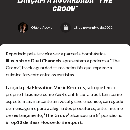
LANÇAM A AGUARDADA "THE
GROOV"
Otávio Apovian
18 de novembro de 2022
Repetindo pela terceira vez a parceria bombástica,
Illusionize
e
Dual Channels
apresentam a poderosa "The
Groov", track aguardadíssima pelos fãs que imprime a
química fervente entre os asrtistas.
Lançada pela
Elevation Music Records
, selo que tem o
próprio Illusionize como A&R e anfitrião, a track tem como
aspecto mais marcante um vocal grave e icônico, carregado
de mensagem e para a alegria dos produtores, antes mesmo
de seu lançamento,
‘The Groov’
alcançou já a 8ª posição no
#
Top10 de Bass House
do
Beatport
.