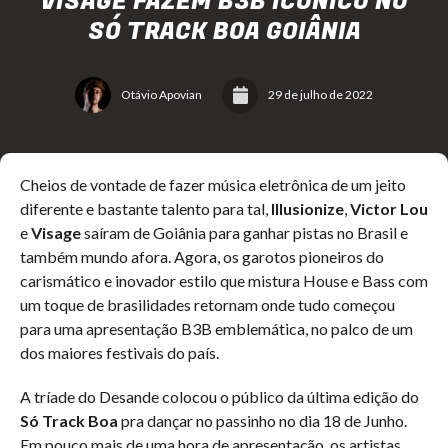
VISAGE FAZEM B3B ICÔNICO NO
SÓ TRACK BOA GOIÂNIA
Otávio Apovian
29 de julho de 2022
Cheios de vontade de fazer música eletrônica de um jeito
diferente e bastante talento para tal,
Illusionize
,
Victor Lou
e
Visage
saíram de Goiânia para ganhar pistas no Brasil e
também mundo afora. Agora, os garotos pioneiros do
carismático e inovador estilo que mistura House e Bass com
um toque de brasilidades retornam onde tudo começou
para uma apresentação B3B emblemática, no palco de um
dos maiores festivais do país.
A tríade do Desande colocou o público da última edição do
Só Track Boa
pra dançar no passinho no dia 18 de Junho.
Em pouco mais de uma hora de apresentação, os artistas