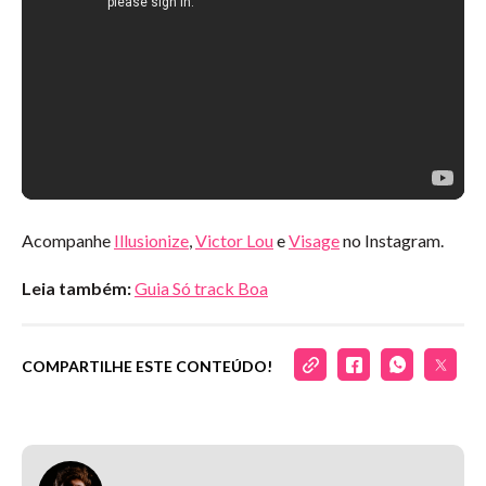
Acompanhe
Illusionize
,
Victor Lou
e
Visage
no Instagram.
Leia também:
Guia Só track Boa
COMPARTILHE ESTE CONTEÚDO!