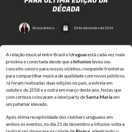
PARA ÚLTIMA EDIÇÃO DA
DÉCADA
Bruna Antero
19 de dezembro de 2019
A relação musical entre Brasil e
Uruguai
está cada vez mais
próxima e conectada desde que a
Infusion
levou seu
conceito sonoro para nossos vizinhos, rompendo fronteiras
para compartilhar música de qualidade com novos públicos.
Já foram realizadas duas edições no país, a estreia em
outubro de 2018 e a outra em março deste ano, festas que
com certeza colocaram a label party de
Santa Maria
em
um patamar elevado.
Após ótima receptividade dos clubbers uruguaios em
ambos os eventos, no dia 21 de dezembro a Infusion volta a
realizar um showcase na cidade de
Rivera
, adentrando o