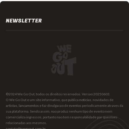
NEWSLETTER
©2024 We Go Out, todos os direitos reservados. Versao 20250603.
O We Go Out e um site informativo, que publica
noticias
, novidades de
artistas
,
lancamentos
e faz divulgacao de
eventos
periodicamente atraves da
sua plataforma. Sendo assim, nao produz nenhum tipo de evento nem
comercializa ingressos, portanto nao tem responsabilidade por questoes
relacionadas aos mesmos.
contato@wegoout.com.br