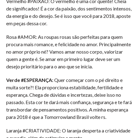
Vermelho #PAIXÃO:
O vermelho é uma cor quente! Cheia
de significados! É a cor da paixão, dos sentimentos intensos,
da energia e do desejo. Se é isso que você para 2018, aposte
em peças dessa cor.
Rosa #AMOR:
As roupas rosas são perfeitas para quem
procura mais romance, e felicidade no amor. Principalmente
no amor próprio né? Vamos amar nosso corpo, valorizar
quem a gente é. Se amar em primeiro lugar deve ser um
desejo prioritário para o ano que se inicia.
Verde #ESPERANÇA:
Quer começar com o pé direito e
muita sorte?! Ela proporciona estabilidade, fertilidade e
esperança. Chega de dúvidas e incertezas, deixe isso no
passado. Esta cor te dará mais confiança, segurança e te fará
transbordar de pensamentos positivos. A minha esperança
para 2018 é que a Tomorrowland Brasil volte rs.
Laranja #CRIATIVIDADE:
O laranja desperta a criatividade
e ousadia, além de estimular a mente.