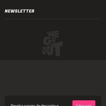
NEWSLETTER
©2024 We Go Out, todos os direitos reservados. Versao 20250603.
O We Go Out e um site informativo, que publica
noticias
, novidades de
artistas
,
lancamentos
e faz divulgacao de
eventos
periodicamente atraves da
sua plataforma. Sendo assim, nao produz nenhum tipo de evento nem
comercializa ingressos, portanto nao tem responsabilidade por questoes
relacionadas aos mesmos.
contato@wegoout.com.br
Receba cupons de desconto e
Saber mais