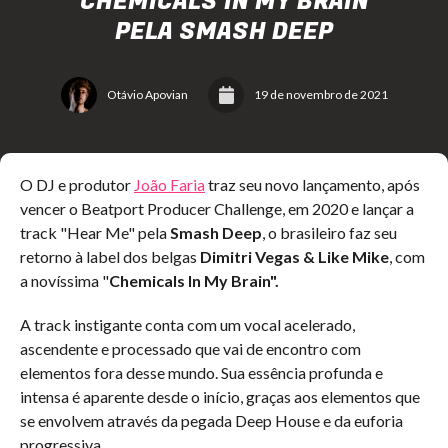
"CHEMICALS IN MY BRAIN"
PELA SMASH DEEP
Otávio Apovian
19 de novembro de 2021
O DJ e produtor
João Faria
traz seu novo lançamento, após
vencer o Beatport Producer Challenge, em 2020 e lançar a
track "Hear Me" pela
Smash Deep
, o brasileiro faz seu
retorno à label dos belgas
Dimitri Vegas & Like Mike
, com
a novíssima "
Chemicals In My Brain".
A track instigante conta com um vocal acelerado,
ascendente e processado que vai de encontro com
elementos fora desse mundo. Sua essência profunda e
intensa é aparente desde o início, graças aos elementos que
se envolvem através da pegada Deep House e da euforia
progressiva.