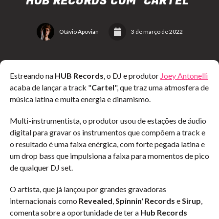
HUB RECORDS COM "CARTEL"
Otávio Apovian
3 de março de 2022
Estreando na
HUB Records
, o DJ e produtor
Joey Antonelli
acaba de lançar a track "
Cartel
", que traz uma atmosfera de
música latina e muita energia e dinamismo.
Multi-instrumentista, o produtor usou de estações de áudio
digital para gravar os instrumentos que compõem a track e
o resultado é uma faixa enérgica, com forte pegada latina e
um drop bass que impulsiona a faixa para momentos de pico
de qualquer DJ set.
O artista, que já lançou por grandes gravadoras
internacionais como
Revealed
,
Spinnin' Records
e
Sirup
,
comenta sobre a oportunidade de ter a
Hub Records