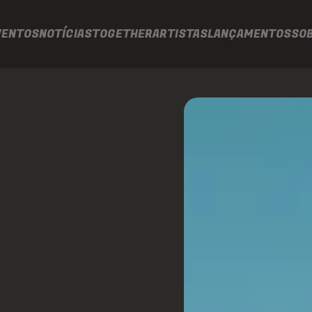
VENTOS
NOTÍCIAS
TOGETHER
ARTISTAS
LANÇAMENTOS
SO