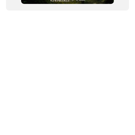
NEWSLETTER
Link copiado!
©2024 We Go Out, todos os direitos reservados. Versao 20250603.
O We Go Out e um site informativo, que publica
noticias
, novidades de
artistas
,
lancamentos
e faz divulgacao de
eventos
periodicamente atraves da