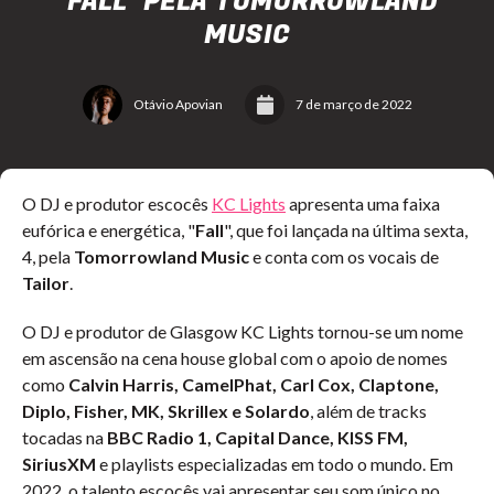
"FALL" PELA TOMORROWLAND
MUSIC
Otávio Apovian
7 de março de 2022
O DJ e produtor escocês
KC Lights
apresenta uma faixa
eufórica e energética, "
Fall
", que foi lançada na última sexta,
4, pela
Tomorrowland Music
e conta com os vocais de
Tailor
.
O DJ e produtor de Glasgow KC Lights tornou-se um nome
em ascensão na cena house global com o apoio de nomes
como
Calvin Harris, CamelPhat, Carl Cox, Claptone,
Diplo, Fisher, MK, Skrillex e Solardo
, além de tracks
tocadas na
BBC Radio 1, Capital Dance, KISS FM,
SiriusXM
e playlists especializadas em todo o mundo. Em
2022, o talento escocês vai apresentar seu som único no