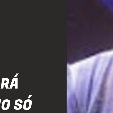
ARÁ
NO SÓ