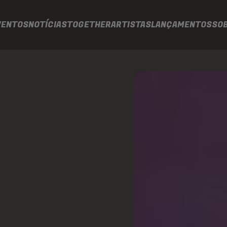
VENTOS
NOTÍCIAS
TOGETHER
ARTISTAS
LANÇAMENTOS
SO