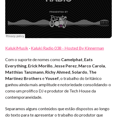
KalukiMusik
·
Kaluki Radio 038 - Hosted By Kinnerman
Com o suporte de nomes como
Camelphat
,
Eats
Everything
,
Erick Morillo
,
Jesse Perez
,
Marco Carola
,
Matthias Tanzmann
,
Richy Ahmed
,
Solardo
,
The
Martinez Brothers
e
Yousef
, o trabalho do britânico
ganhou ainda mais amplitude e notoriedade consolidando-o
como um prolífico DJ e produtor de Tech House da
contemporaneidade.
Separamos alguns conteúdos que estão dispostos ao longo
do texto para te apresentar o trabalho do produtor que