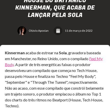
HOUSE DO BRITÂNICO
KINNERMAN, QUE ACABA DE
LANÇAR PELA SOLA
Otávio Apovian
11 de março de 2022
Kinnerman
acaba de estrear na
Sola
, gravadora baseada
em Manchester, no Reino Unido, com o compilado
Feel My
Body
. A partir de três energéticas faixas o produtor
desenvolveu um compilado que começa no Tech House,
passa pelo House e finaliza no Techno "Feel My Body",
"September" e "Through The Tunnel", respectivamente.
Não ao acaso, com esse compilado que constrói belamente
um trajeto sonoro, o produtor emplacou o álbum no Top 1
dos charts do três ritmos no Beatport (House, Tech House,
Techno).