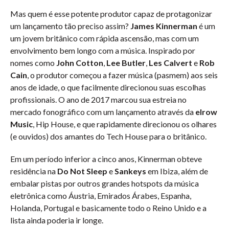
Mas quem é esse potente produtor capaz de protagonizar
um lançamento tão preciso assim?
James Kinnerman
é um
um jovem britânico com rápida ascensão, mas com um
envolvimento bem longo com a música. Inspirado por
nomes como
John Cotton
,
Lee Butler
,
Les Calvert
e
Rob
Cain
, o produtor começou a fazer música (pasmem) aos seis
anos de idade, o que facilmente direcionou suas escolhas
profissionais. O ano de 2017 marcou sua estreia no
mercado fonográfico com um lançamento através da
elrow
Music
, Hip House, e que rapidamente direcionou os olhares
(e ouvidos) dos amantes do Tech House para o britânico.
Em um período inferior a cinco anos, Kinnerman obteve
residência na
Do Not Sleep
e
Sankeys
em Ibiza, além de
embalar pistas por outros grandes hotspots da música
eletrônica como Áustria, Emirados Árabes, Espanha,
Holanda, Portugal e basicamente todo o Reino Unido e a
lista ainda poderia ir longe.