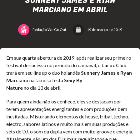
SUNNERY JAMES E RYAN
MARCIANO EM ABRIL
Redação We Go Out
19 de março de 2019
Em sua quarta abertura de 2019, após realizar seu primeiro
festival de sucesso no período do carnaval, o
Laroc Club
trará em seu line up o duo holandês
Sunnery James e Ryan
Marciano
na famosa festa
Sexy By
Nature
no dia 13 de abril.
Para quem ainda não os conhece, eles se destacam por
terem apresentações energizantes e com produções bem
inusitadas. Misturando elementos de house, tribal, techno,
electro, sabores latinos e muito mais em suas produções e
sets de DJ, o som da dupla vem com muito groove e energia.
Atualmente, são um dos DJs mais requisitados e que