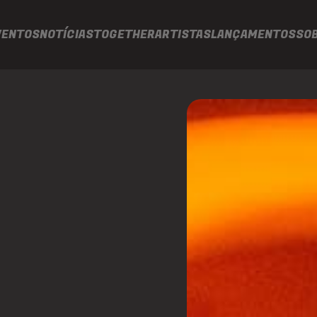
VENTOS
NOTÍCIAS
TOGETHER
ARTISTAS
LANÇAMENTOS
SO