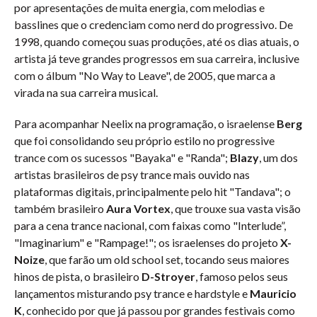
por apresentações de muita energia, com melodias e
basslines que o credenciam como nerd do progressivo. De
1998, quando começou suas produções, até os dias atuais, o
artista já teve grandes progressos em sua carreira, inclusive
com o álbum "No Way to Leave", de 2005, que marca a
virada na sua carreira musical.
Para acompanhar Neelix na programação, o israelense
Berg
que foi consolidando seu próprio estilo no progressive
trance com os sucessos "Bayaka" e "Randa";
Blazy
, um dos
artistas brasileiros de psy trance mais ouvido nas
plataformas digitais, principalmente pelo hit "Tandava"; o
também brasileiro
Aura Vortex
, que trouxe sua vasta visão
para a cena trance nacional, com faixas como "Interlude”,
"Imaginarium" e "Rampage!"; os israelenses do projeto
X-
Noize
, que farão um old school set, tocando seus maiores
hinos de pista, o brasileiro
D-Stroyer
, famoso pelos seus
lançamentos misturando psy trance e hardstyle e
Mauricio
K
, conhecido por que já passou por grandes festivais como