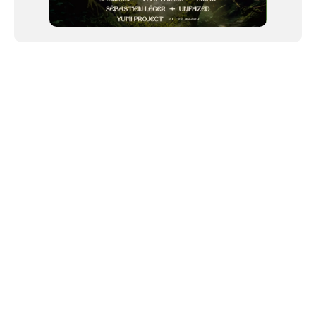
NEWSLETTER
Link copiado!
©2024 We Go Out, todos os direitos reservados. Versao 20250603.
O We Go Out e um site informativo, que publica
noticias
, novidades de