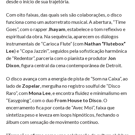
desde o início de sua trajetória.
Com oito faixas, das quais seis são colaborações, o disco
funciona como um autorretrato musical. A abertura, “Time
Goes”, com o rapper
Jhayam
, estabelece o tom reflexivo e
espiritual da obra. Na sequência, aparecem os diálogos
instrumentais de “Carioca Flute” (com
Nathan “Flutebox”
Lee
) e “Copa Jazzin’”, seguidos pela sofisticação harmônica
de “Redentor”, parceria com o pianista e produtor
Jon
Dixon
, figura central da cena contemporânea de Detroit.
O disco avança com a energia de pista de “Som na Caixa”, ao
lado de
Zopelar
, mergulha no registro soulful de “Disco
Raro”, com
Mona Lee
, e encontra fluidez e minimalismo em
“Easygoing”, com o duo
From House to Disco
. O
encerramento fica por conta de “Avec Moi”, faixa que
sintetiza peso e leveza em loops hipnóticos, fechando o
álbum com sensação de movimento contínuo.