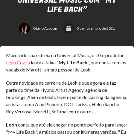
UNIVERSAL MUSIC COM “MY
LIFE BACK”
Otávio Apovian
5 de novembro de 2021
Marcando sua estreia na Universal Music, o DJ e produtor
Leoh Cozza
lança a faixa "
My Life Back
", que conta com os
vocais de Marotti, amigo pessoal de Leoh.
Outra novidade na carreira de Leoh é que agora ele faz
parte do time da Hypno Artist Agency, agência de
bookings. Além de Leoh, fazem parte do casting da agência,
artistas como Alan Pinheiro, DOT Larissa, Helen Sancho,
Rey Vercosa, Moretti, Softmal entre outros.
Leoh
conta que até ele chegar no ponto perfeito para lançar
"My Life Back", a música passou por inúmeras versões. " Eu