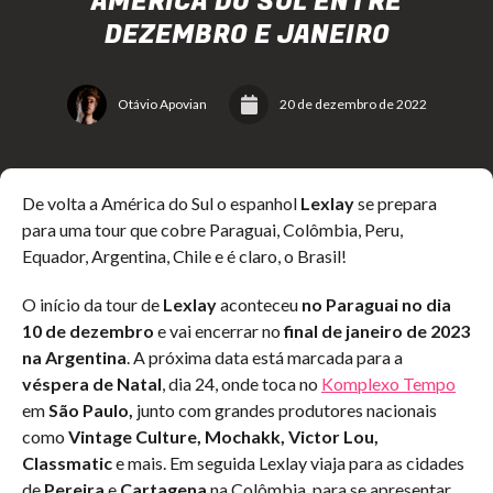
AMÉRICA DO SUL ENTRE
DEZEMBRO E JANEIRO
Otávio Apovian
20 de dezembro de 2022
De volta a América do Sul o espanhol
Lexlay
se prepara
para uma tour que cobre Paraguai, Colômbia, Peru,
Equador, Argentina, Chile e é claro, o Brasil!
O início da tour de
Lexlay
aconteceu
no Paraguai no dia
10 de dezembro
e vai encerrar no
final de janeiro de 2023
na Argentina
. A próxima data está marcada para a
véspera de Natal
, dia 24, onde toca no
Komplexo Tempo
em
São Paulo,
junto com grandes produtores nacionais
como
Vintage Culture, Mochakk, Victor Lou,
Classmatic
e mais. Em seguida Lexlay viaja para as cidades
de
Pereira
e
Cartagena
na Colômbia, para se apresentar