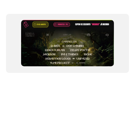
Item
1
of
12
NEWSLETTER