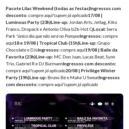
Pacote Lilac Weekend (todas as festas)Ingressos com
desconto:
compre aqui
*cupom já aplicado
17/08 |
Luminous Party (23h)Line-up:
Jordan Arts, Jetlag, Kiko
Franco, Dropack e Antonio Oliva b2b Hot Q
Local:
Serra
Park
*único dia que não será no Pampas
Ingressos:
compre
aqui
18 e 19/08 | Tropical Club
(15h)Line-up:
Grupo
Chocolate e DJs
Ingressos:
compre aqui
19/08 | Baile da
Favorita
(23h)Line-up:
MC Don Juan, Lucas Beat, Syon
Trio, Gabriel R e DJ Burmann
Ingressos com desconto:
compre aqui
*cupom já aplicado
20/08 | Privilège Winter
Party (19h)Line-up:
Bruno Be e Make U Sweat
Ingressos
com desconto:
compre aqui
*cupom já aplicado