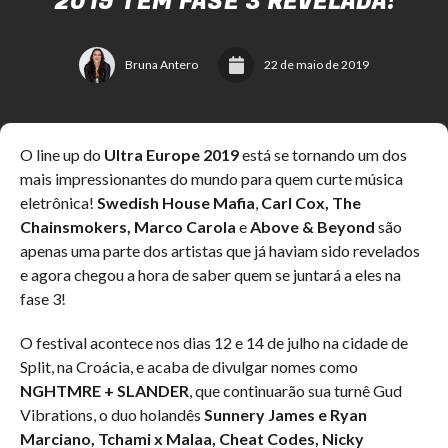
2019 TEM FASE 3 REVELADA!
Bruna Antero
22 de maio de 2019
O line up do
Ultra Europe 2019
está se tornando um dos
mais impressionantes do mundo para quem curte música
eletrônica!
Swedish House Mafia
,
Carl Cox, The
Chainsmokers, Marco Carola
e
Above & Beyond
são
apenas uma parte dos artistas que já haviam sido revelados
e agora chegou a hora de saber quem se juntará a eles na
fase 3!
O festival acontece nos dias 12 e 14 de julho na cidade de
Split, na Croácia, e acaba de divulgar nomes como
NGHTMRE + SLANDER
, que continuarão sua turnê Gud
Vibrations, o duo holandês
Sunnery James e Ryan
Marciano, Tchami x Malaa, Cheat Codes, Nicky