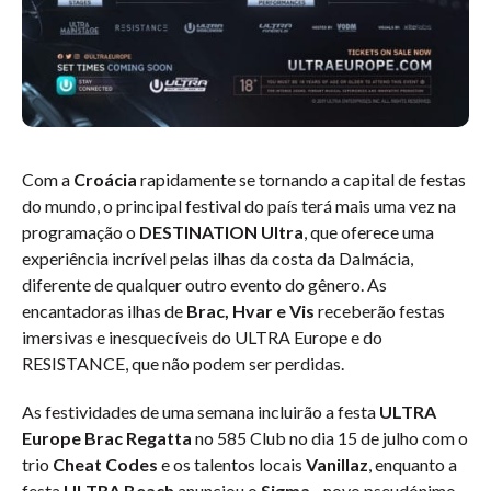
Com a
Croácia
rapidamente se tornando a capital de festas
do mundo, o principal festival do país terá mais uma vez na
programação o
DESTINATION Ultra
, que oferece uma
experiência incrível pelas ilhas da costa da Dalmácia,
diferente de qualquer outro evento do gênero. As
encantadoras ilhas de
Brac, Hvar e Vis
receberão festas
imersivas e inesquecíveis do ULTRA Europe e do
RESISTANCE, que não podem ser perdidas.
As festividades de uma semana incluirão a festa
ULTRA
Europe Brac Regatta
no 585 Club no dia 15 de julho com o
trio
Cheat Codes
e os talentos locais
Vanillaz
, enquanto a
festa
ULTRA Beach
anunciou o
Sigma
- novo pseudónimo