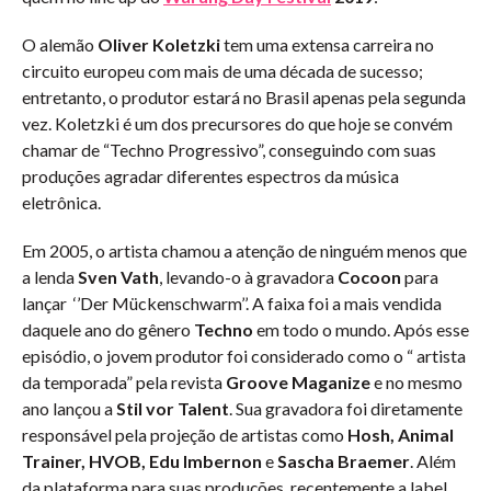
O alemão
Oliver Koletzki
tem uma extensa carreira no
circuito europeu com mais de uma década de sucesso;
entretanto, o produtor estará no Brasil apenas pela segunda
vez. Koletzki é um dos precursores do que hoje se convém
chamar de “Techno Progressivo”, conseguindo com suas
produções agradar diferentes espectros da música
eletrônica.
Em 2005, o artista chamou a atenção de ninguém menos que
a lenda
Sven Vath
, levando-o à gravadora
Cocoon
para
lançar ‘’Der Mückenschwarm’’. A faixa foi a mais vendida
daquele ano do gênero
Techno
em todo o mundo. Após esse
episódio, o jovem produtor foi considerado como o “ artista
da temporada” pela revista
Groove Maganize
e no mesmo
ano lançou a
Stil vor Talent
. Sua gravadora foi diretamente
responsável pela projeção de artistas como
Hosh, Animal
Trainer, HVOB, Edu Imbernon
e
Sascha Braemer
. Além
da plataforma para suas produções, recentemente a label