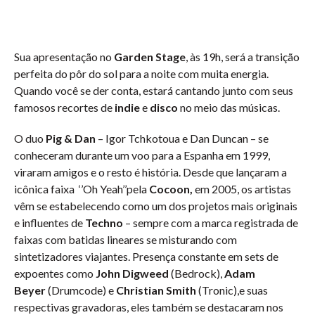
Sua apresentação no
Garden Stage
, às 19h, será a transição
perfeita do pôr do sol para a noite com muita energia.
Quando você se der conta, estará cantando junto com seus
famosos recortes de
indie
e
disco
no meio das músicas.
O duo
Pig & Dan
– Igor Tchkotoua e Dan Duncan – se
conheceram durante um voo para a Espanha em 1999,
viraram amigos e o resto é história. Desde que lançaram a
icônica faixa ‘’Oh Yeah’’pela
Cocoon,
em 2005, os artistas
vêm se estabelecendo como um dos projetos mais originais
e influentes de
Techno
– sempre com a marca registrada de
faixas com batidas lineares se misturando com
sintetizadores viajantes. Presença constante em sets de
expoentes como
John Digweed
(Bedrock),
Adam
Beyer
(Drumcode) e
Christian Smith
(Tronic),e suas
respectivas gravadoras, eles também se destacaram nos