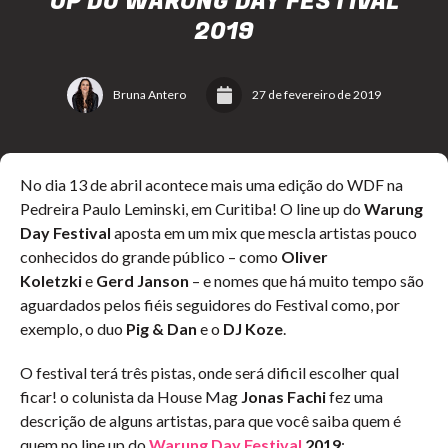
UP DO WARUNG DAY FESTIVAL
2019
Bruna Antero
27 de fevereiro de 2019
No dia 13 de abril acontece mais uma edição do WDF na
Pedreira Paulo Leminski, em Curitiba! O line up do
Warung
Day Festival
aposta em um mix que mescla artistas pouco
conhecidos do grande público – como
Oliver
Koletzki
e
Gerd Janson
– e nomes que há muito tempo são
aguardados pelos fiéis seguidores do Festival como, por
exemplo, o duo
Pig & Dan
e o
DJ Koze
.
O festival terá três pistas, onde será dificil escolher qual
ficar! o colunista da House Mag
Jonas Fachi
fez uma
descrição de alguns artistas, para que você saiba quem é
quem no line up do
Warung Day Festival
2019
: