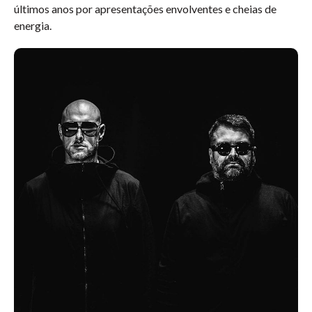
últimos anos por apresentações envolventes e cheias de
energia.