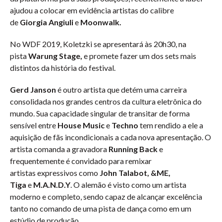
ajudou a colocar em evidência artistas do calibre
de
Giorgia Angiuli
e
Moonwalk.
No WDF 2019, Koletzki se apresentará às 20h30, na
pista
Warung Stage,
e promete fazer um dos sets mais
distintos da história do festival.
Gerd Janson
é outro artista que detém uma carreira
consolidada nos grandes centros da cultura eletrônica do
mundo. Sua capacidade singular de transitar de forma
sensível entre
House Music
e
Techno
tem rendido a ele a
aquisição de fãs incondicionais a cada nova apresentação. O
artista comanda a gravadora
Running Back
e
frequentemente é convidado para remixar
artistas expressivos como
John Talabot, &ME,
Tiga
e
M.A.N.D.Y
. O alemão é visto como um artista
moderno e completo, sendo capaz de alcançar excelência
tanto no comando de uma pista de dança como em um
estúdio de produção.