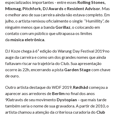
especializados importantes - entre esses
Rolling Stones,
Mixmag, Pitchfork, DJ Awards
e
Resident Advisor
. Mas
o melhor ano de sua carreira ainda não estava completo. Em
julho, o artista remixou oficialmente o single ‘’Humillity’’, de
ninguém menos que a banda
Gorillaz
, o colocando em
contato com um público que ultrapassa os limites
da
música eletrônica
.
DJ Koze chega à 6ª edição do Warung Day Festival 2019 no
auge da carreira e como um dos grandes nomes que ainda
faltavam riscar na trajetória do Club. Sua apresentação
ocorre às 22h, encerrando a pista
Garden Stage
com chave
de ouro.
Outro artista destaque do WDF 2019,
Rødhåd
começou a
aparecer aos arredores de
Berlim
no final dos anos
90através de seu movimento
Dystopian
– que mais tarde
também seria o nome de sua gravadora. A partir de 2010, o
artista chamou a atenção da criteriosa curadoria do
Club