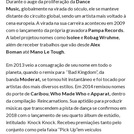
Durante o auge da proliferação da
Dance
Music,
globalmente na virada do século, ele se manteve
distante do circuito global, sendo um artista mais voltado à
cena europeia. A virada na sua carreira aconteceu em 2009
com o lançamento da própria gravadora
Pampa Records
.
A label projetou nomes como
Isolee
e
Robag Wruhme
,
além de receber trabalhos que vão desde
Alex
Boman
até
Mano Le Tough
.
Em 2013 veio a consagração de seu nome em todo o
planeta, quando o remix para ‘’Bad Kingdom’’, da
banda
Moderat,
se tornou hit instantâneo e foi tocado por
artistas dos mais diversos estilos. Em 2014 remixou nomes
do porte de
Caribou
,
Who Made Who
e
Apparat,
dentro
da compilação Reincarnations. Sua aptidão para produzir
músicas que transcendem a pista de dança se confirmou em
2018 com o lançamento de seu quarto álbum de estúdio,
intitulado Knock Knock. Recebeu premiações tanto pelo
conjunto como pela faixa ‘’Pick Up’’em veículos